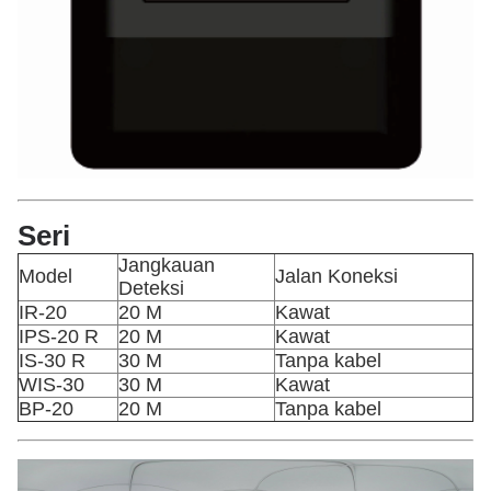
Seri
Jangkauan
Model
Jalan Koneksi
Deteksi
IR-20
20 M
Kawat
IPS-20 R
20 M
Kawat
IS-30 R
30 M
Tanpa kabel
WIS-30
30 M
Kawat
BP-20
20 M
Tanpa kabel