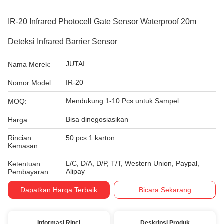
IR-20 Infrared Photocell Gate Sensor Waterproof 20m
Deteksi Infrared Barrier Sensor
JUTAI
Nama Merek:
IR-20
Nomor Model:
Mendukung 1-10 Pcs untuk Sampel
MOQ:
Bisa dinegosiasikan
Harga:
Rincian
50 pcs 1 karton
Kemasan:
L/C, D/A, D/P, T/T, Western Union, Paypal,
Ketentuan
Alipay
Pembayaran:
Dapatkan Harga Terbaik
Bicara Sekarang
Informasi Rinci
Deskripsi Produk