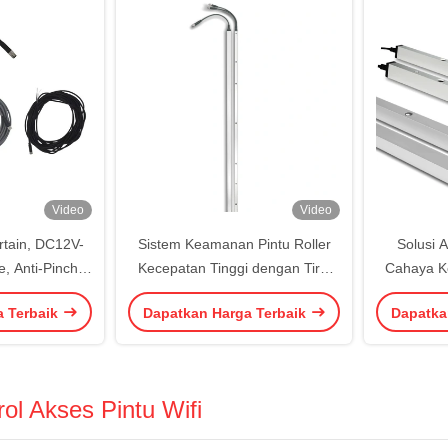
Video
Video
rtain, DC12V-
Sistem Keamanan Pintu Roller
Solusi A
, Anti-Pinch
Kecepatan Tinggi dengan Tirai
Cahaya K
Industrial
Cahaya Inframerah Teknologi
P
a Terbaik
Dapatkan Harga Terbaik
Dapatka
 Systems
Cross-Beam
ol Akses Pintu Wifi