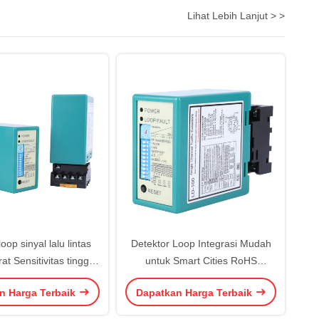
Lihat Lebih Lanjut > >
oop sinyal lalu lintas
Detektor Loop Integrasi Mudah
at Sensitivitas tinggi
untuk Smart Cities RoHS
tegrasi Relay Output
Compliant Paket Ukuran 136 * 86
n Harga Terbaik
Dapatkan Harga Terbaik
esence Relay
* 52 mm Jangkauan berputar
sendiri 20-2000uh