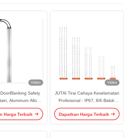
Video
Video
l DoorBlanking Safety
JUTAI Tirai Cahaya Keselamatan
tain, Aluminum Alloy
Profesional - IP67, 8/6-Balok,
able for Rolling & Rapid
24V 0.5m 1m 1.5m 2m 2.5m
n Harga Terbaik
Dapatkan Harga Terbaik
Door Safety
panjang