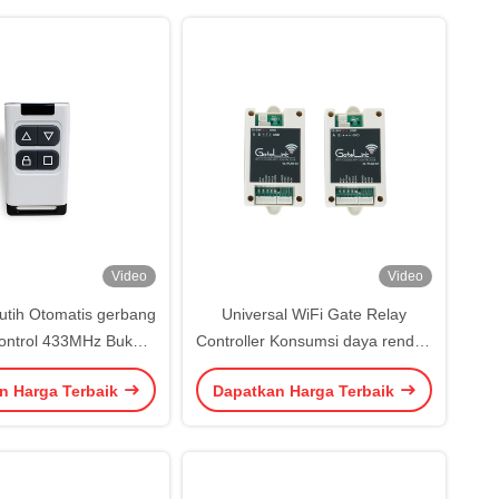
Video
Video
tih Otomatis gerbang
Universal WiFi Gate Relay
ontrol 433MHz Buka
Controller Konsumsi daya rendah
entikan Kunci 30m
Wireless Smart Control Aturan
n Harga Terbaik
Dapatkan Harga Terbaik
akses khusus untuk manajemen
properti dan fasilitas publik