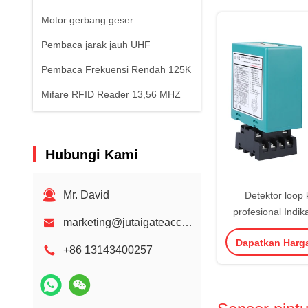
Motor gerbang geser
Pembaca jarak jauh UHF
Pembaca Frekuensi Rendah 125K
Mifare RFID Reader 13,56 MHZ
Hubungi Kami
Mr. David
Detektor loop
profesional Indik
marketing@jutaigateaccess.com
LED yang aku
Dapatkan Harg
gangguan anti-cro
+86 13143400257
136 * 86 *