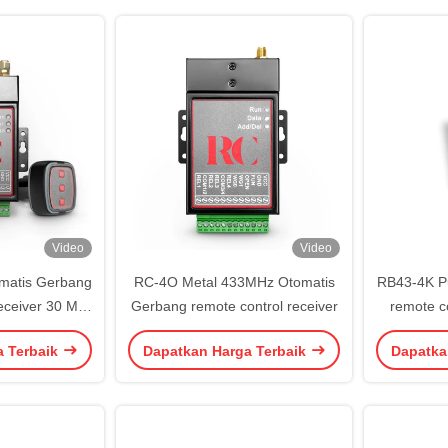
Video
Video
matis Gerbang
RC-4O Metal 433MHz Otomatis
RB43-4K Pu
eceiver 30 M
Gerbang remote control receiver
remote c
abil
Tutup H
a Terbaik
Dapatkan Harga Terbaik
Dapatka