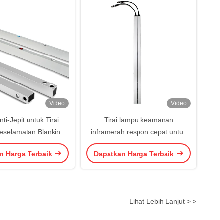
Video
Video
nti-Jepit untuk Tirai
Tirai lampu keamanan
eselamatan Blanking
inframerah respon cepat untuk
intu Otomatis
deteksi hambatan pintu industri
n Harga Terbaik
Dapatkan Harga Terbaik
Lihat Lebih Lanjut > >