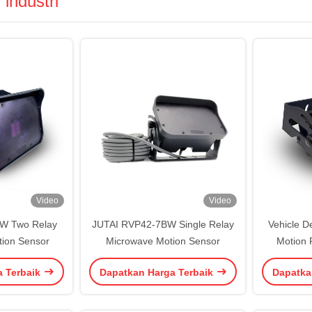
 industri
Video
Video
W Two Relay
JUTAI RVP42-7BW Single Relay
Vehicle D
tion Sensor
Microwave Motion Sensor
Motion 
Industr
a Terbaik
Dapatkan Harga Terbaik
Dapatka
Overhead
For 