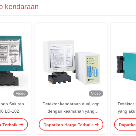
op kendaraan
Video
Video
Loop Saluran
Detektor kendaraan dual loop
Detektor l
00 LD-102
dengan keamanan yang
yang akur
ditingkatkan Anti-crosstalk
Mudah in
a Terbaik
Dapatkan Harga Terbaik
Dapatka
Interference Relay Output Fault
Pr
Relay Berat 300 G