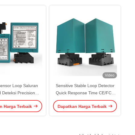
Video
 Sensor Loop Saluran
Sensitive Stable Loop Detector
 Deteksi Precision
Quick Response Time CE/FCC
gnostik Terbina
Certified Relay Output Kehadiran
n Harga Terbaik
Dapatkan Harga Terbaik
Relay Berat Bruto 300 g