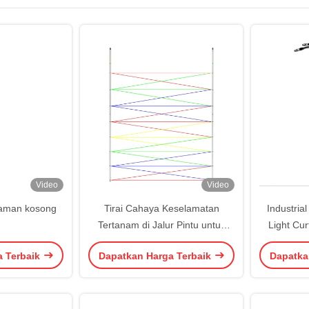
Video
Video
gaman kosong
Tirai Cahaya Keselamatan
Industria
Tertanam di Jalur Pintu untuk
Light Cur
Integrasi Mulus dengan
Shell, Suit
a Terbaik
Dapatkan Harga Terbaik
Dapatka
Teknologi Cross-Beam