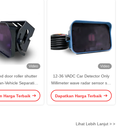
Video
Video
d door roller shutter
12-36 VADC Car Detector Only
n-Vehicle Separation
Millimeter wave radar sensor suit
sor with Mobile App/
for Cold weather Low temp
n Harga Terbaik
Dapatkan Harga Terbaik
e Control Setting
Enviroment Cold storage door
Lihat Lebih Lanjut > >