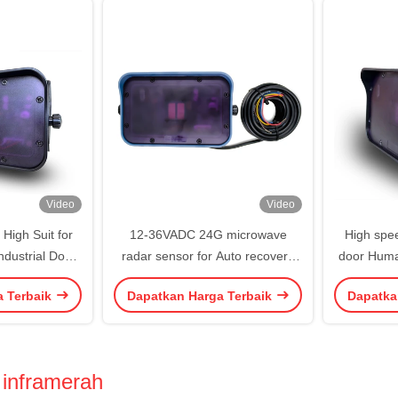
Video
Video
 High Suit for
12-36VADC 24G microwave
High spee
ndustrial Door
radar sensor for Auto recovery
door Huma
 efficiency of
rapid door with 2-7 m installation
Radar sen
a Terbaik
Dapatkan Harga Terbaik
Dapatka
ing industrial
high IP 65
Remot
gs
 inframerah