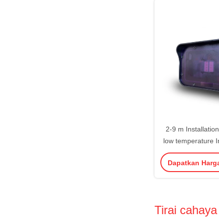
2-9 m Installation
low temperature I
Sensor Improve the
Dapatkan Harg
entering and exit
settin
Tirai cahaya