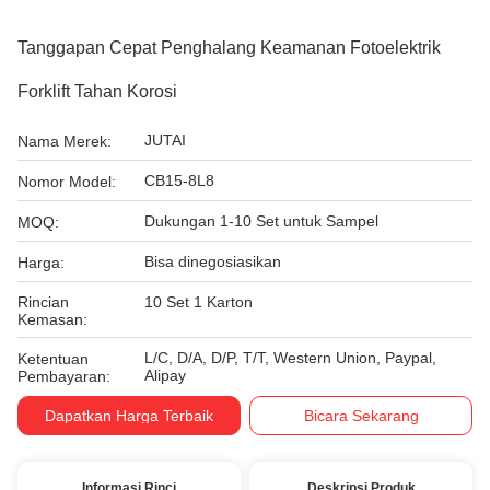
Tanggapan Cepat Penghalang Keamanan Fotoelektrik
Forklift Tahan Korosi
JUTAI
Nama Merek:
CB15-8L8
Nomor Model:
Dukungan 1-10 Set untuk Sampel
MOQ:
Bisa dinegosiasikan
Harga:
Rincian
10 Set 1 Karton
Kemasan:
L/C, D/A, D/P, T/T, Western Union, Paypal,
Ketentuan
Alipay
Pembayaran:
Dapatkan Harga Terbaik
Bicara Sekarang
Informasi Rinci
Deskripsi Produk