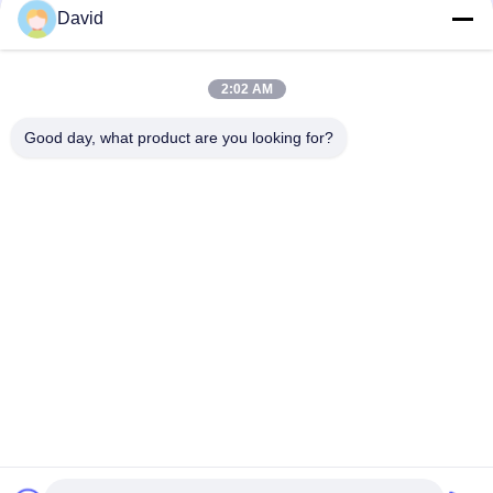
David
Kontak Cepat
2:02 AM
Good day, what product are you looking for?
Alamat
5F, Bangunan A1, Zona Industri Xuxingda, Jalan Shiyan,
Distrik Baoan, Shenzhen, Cina
Telp
86--13143400257
E-mail
marketing@jutaigateaccess.com
Kebijakan Privasi
|
Sitemap
| Cina Kualitas Baik Detektor loop
kendaraan Pemasok. Hak cipta © 2024-2026 Shenzhen Jutai