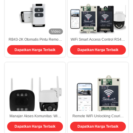
Video
RB43-2K Otomatis Pintu Remote
WiFi Smart Access Control RS485
Control 433 MHz Dengan 2
Interface HTTP/S Protocol
Dapatkan Harga Terbaik
Dapatkan Harga Terbaik
Tombol
Dukungan OTA Untuk Jarak Tak
Terbatas Remote Unlock HD Live
Streaming
Manajer Akses Komunitas: WiFi
Remote WiFi Unlocking Courier
Unlimited Remote Access Control
Reception Scenario Visual Access
Dapatkan Harga Terbaik
Dapatkan Harga Terbaik
+ Izin Hierarkis
Control Solusi Video Intercom