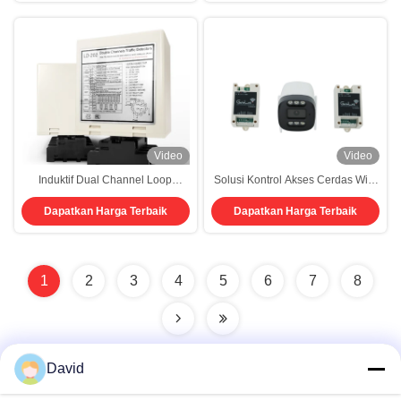
Video
Video
Induktif Dual Channel Loop
Solusi Kontrol Akses Cerdas WiFi
Detector Untuk Kontrol Akses
Pengontrol 2-Relai 12-24V DC
Dapatkan Harga Terbaik
Dapatkan Harga Terbaik
Kendaraan
Koneksi Terenkripsi Berbagi Multi-
Pengguna Interlock Alarm
Kebakaran untuk Keamanan
Komunitas Perumahan
1
2
3
4
5
6
7
8
David