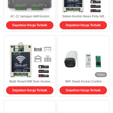
AC-22 Jaringan Aktif Kontrol
Sistem Kontrol Akses Pintu Wifi
Akses Dua Pintu Dengan Pintu
Instan untuk Komunitas Tua +
Dapatkan Harga Terbaik
Dapatkan Harga Terbaik
Interlocking
Platform Monetisasi Iklan
Video
Multi-Tenant Wifi Door Access
WiFi Smart Access Control
Control System Self-Service
Solution Koneksi terenkripsi Real-
Dapatkan Harga Terbaik
Dapatkan Harga Terbaik
Unlocking Unlimited Distance
Time Status Pintu Log Backend
Control (Sistem Kontrol Akses Wifi
Permission Hierarchy untuk
Pintu Multi-Penyewa)
Komunitas Besar & Komersial
Estate